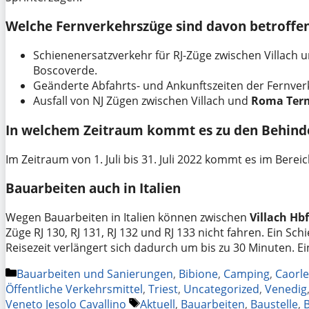
Welche Fernverkehrszüge sind davon betroffe
Schienenersatzverkehr für RJ-Züge zwischen Villach 
Boscoverde.
Geänderte Abfahrts- und Ankunftszeiten der Fernverke
Ausfall von NJ Zügen zwischen Villach und
Roma Termi
In welchem Zeitraum kommt es zu den Behind
Im Zeitraum von 1. Juli bis 31. Juli 2022 kommt es im Bere
Bauarbeiten auch in Italien
Wegen Bauarbeiten in Italien können zwischen
Villach Hbf
Züge RJ 130, RJ 131, RJ 132 und RJ 133 nicht fahren. Ein S
Reisezeit verlängert sich dadurch um bis zu 30 Minuten. Ei
Kategorien
Bauarbeiten und Sanierungen
,
Bibione
,
Camping
,
Caorle
Öffentliche Verkehrsmittel
,
Triest
,
Uncategorized
,
Venedig
Schlagwörter
Veneto Jesolo Cavallino
Aktuell
,
Bauarbeiten
,
Baustelle
,