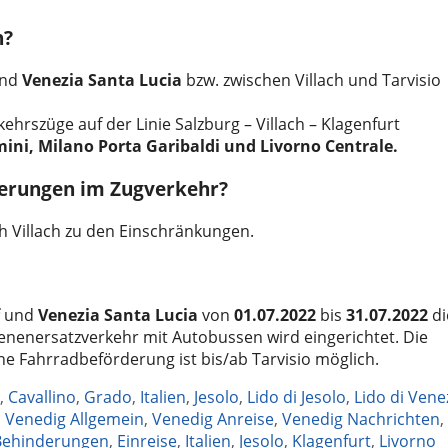
n?
und
Venezia Santa Lucia
bzw. zwischen Villach und Tarvisio
hrszüge auf der Linie Salzburg – Villach – Klagenfurt
ni, Milano Porta Garibaldi und Livorno Centrale.
erungen im Zugverkehr?
ich Villach zu den Einschränkungen.
und
Venezia Santa Lucia
von
01.07.2022
bis
31.07.2022
di
chienenersatzverkehr mit Autobussen wird eingerichtet. Die
ne Fahrradbeförderung ist bis/ab Tarvisio möglich.
,
Cavallino
,
Grado
,
Italien
,
Jesolo
,
Lido di Jesolo
,
Lido di Vene
,
Venedig Allgemein
,
Venedig Anreise
,
Venedig Nachrichten
,
Behinderungen
,
Einreise
,
Italien
,
Jesolo
,
Klagenfurt
,
Livorno