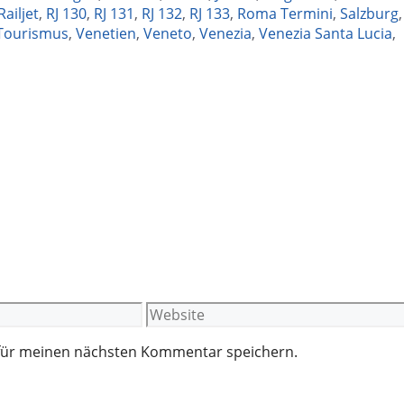
Railjet
,
RJ 130
,
RJ 131
,
RJ 132
,
RJ 133
,
Roma Termini
,
Salzburg
,
Tourismus
,
Venetien
,
Veneto
,
Venezia
,
Venezia Santa Lucia
,
Website
 für meinen nächsten Kommentar speichern.