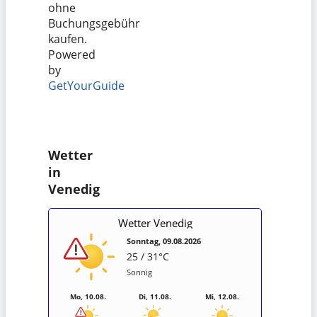
ohne
Buchungsgebühr
kaufen.
Powered
by
GetYourGuide
Wetter
in
Venedig
Wetter Venedig
Sonntag, 09.08.2026
25 / 31°C
Sonnig
Mo, 10.08.
Di, 11.08.
Mi, 12.08.