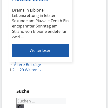
Drama in Bibione:
Lebensrettung in letzter
Sekunde am Piazzale Zenith Ein
entspannter Sonntag am
Strand von Bibione endete für
zwei …
Weiterlesen
Ältere Beiträge
Seite
Seite
Seite
1
2
…
29
Weiter
→
Suche
Suchen
nach: