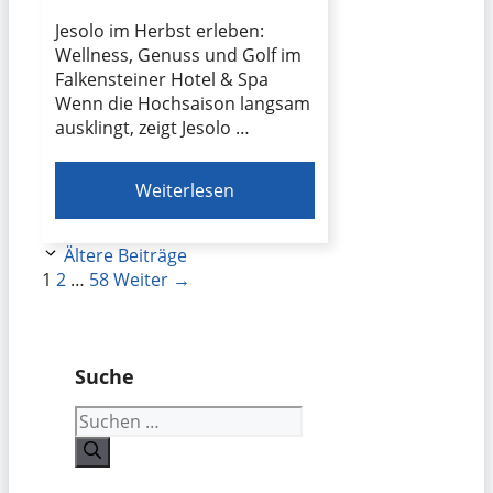
Jesolo im Herbst erleben:
Wellness, Genuss und Golf im
Falkensteiner Hotel & Spa
Wenn die Hochsaison langsam
ausklingt, zeigt Jesolo …
Weiterlesen
Ältere Beiträge
Seite
Seite
Seite
1
2
…
58
Weiter
→
Suche
Suchen
nach: