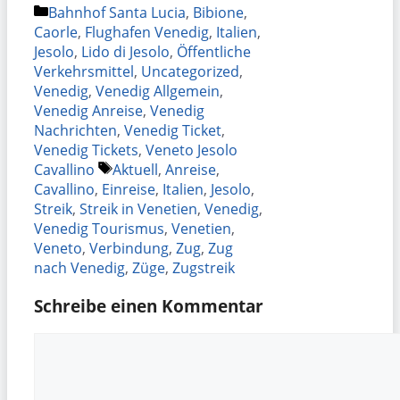
Kategorien
Bahnhof Santa Lucia
,
Bibione
,
Caorle
,
Flughafen Venedig
,
Italien
,
Jesolo
,
Lido di Jesolo
,
Öffentliche
Verkehrsmittel
,
Uncategorized
,
Venedig
,
Venedig Allgemein
,
Venedig Anreise
,
Venedig
Nachrichten
,
Venedig Ticket
,
Venedig Tickets
,
Veneto Jesolo
Schlagwörter
Cavallino
Aktuell
,
Anreise
,
Cavallino
,
Einreise
,
Italien
,
Jesolo
,
Streik
,
Streik in Venetien
,
Venedig
,
Venedig Tourismus
,
Venetien
,
Veneto
,
Verbindung
,
Zug
,
Zug
nach Venedig
,
Züge
,
Zugstreik
Schreibe einen Kommentar
Kommentar