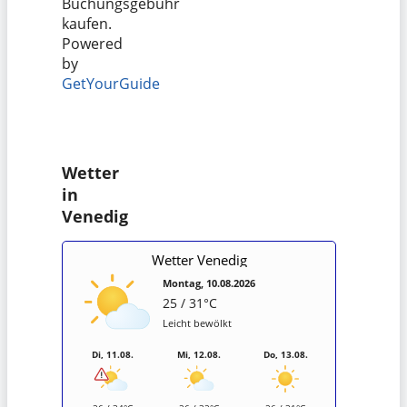
Buchungsgebühr
kaufen.
Powered
by
GetYourGuide
Wetter
in
Venedig
Wetter Venedig
Montag, 10.08.2026
25 / 31°C
Leicht bewölkt
Di, 11.08.
Mi, 12.08.
Do, 13.08.