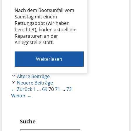
Nach dem Bootsunfall vom
Samstag mit einem
Rettungsboot (wir haben
berichtet), finden aktuell die
Reparaturen an der
Anlegestelle statt.
Weiterlesen
Ältere Beiträge
Neuere Beiträge
Seite
Seite
Seite
Seite
Seite
←
Zurück
1
…
69
70
71
…
73
Weiter
→
Suche