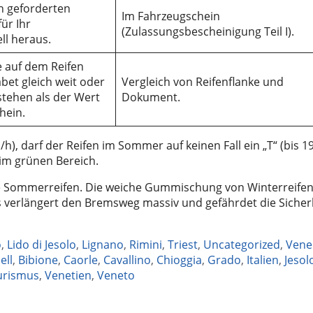
n geforderten
Im Fahrzeugschein
ür Ihr
(Zulassungsbescheinigung Teil I).
l heraus.
 auf dem Reifen
bet gleich weit oder
Vergleich von Reifenflanke und
stehen als der Wert
Dokument.
hein.
h), darf der Reifen im Sommer auf keinen Fall ein „T“ (bis 1
 im grünen Bereich.
e Sommerreifen. Die weiche Gummischung von Winterreifen
s verlängert den Bremsweg massiv und gefährdet die Sicher
o
,
Lido di Jesolo
,
Lignano
,
Rimini
,
Triest
,
Uncategorized
,
Vene
agwörter
ell
,
Bibione
,
Caorle
,
Cavallino
,
Chioggia
,
Grado
,
Italien
,
Jesol
urismus
,
Venetien
,
Veneto