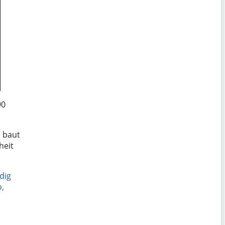
90
 baut
heit
dig
o
,