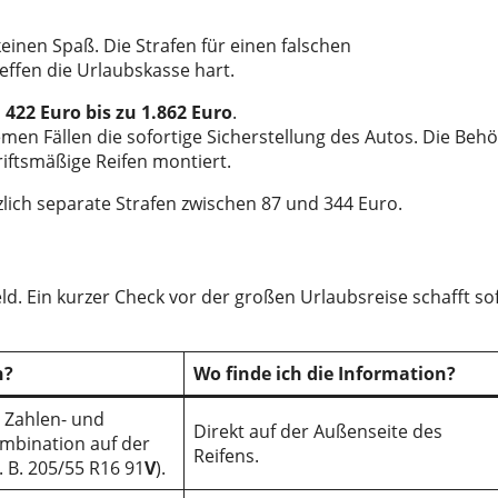
keinen Spaß. Die Strafen für einen falschen
ffen die Urlaubskasse hart.
n
422 Euro bis zu 1.862 Euro
.
en Fällen die sofortige Sicherstellung des Autos. Die Beh
riftsmäßige Reifen montiert.
zlich separate Strafen zwischen 87 und 344 Euro.
Geld. Ein kurzer Check vor der großen Urlaubsreise schafft so
n?
Wo finde ich die Information?
e Zahlen- und
Direkt auf der Außenseite des
mbination auf der
Reifens.
. B. 205/55 R16 91
V
).