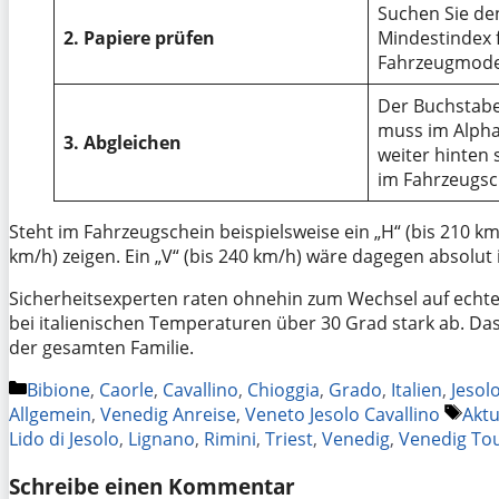
Suchen Sie de
2. Papiere prüfen
Mindestindex f
Fahrzeugmodel
Der Buchstabe
muss im Alpha
3. Abgleichen
weiter hinten 
im Fahrzeugsc
Steht im Fahrzeugschein beispielsweise ein „H“ (bis 210 km/
km/h) zeigen. Ein „V“ (bis 240 km/h) wäre dagegen absolut
Sicherheitsexperten raten ohnehin zum Wechsel auf echt
bei italienischen Temperaturen über 30 Grad stark ab. Da
der gesamten Familie.
Kategorien
Bibione
,
Caorle
,
Cavallino
,
Chioggia
,
Grado
,
Italien
,
Jesol
Schl
Allgemein
,
Venedig Anreise
,
Veneto Jesolo Cavallino
Aktu
Lido di Jesolo
,
Lignano
,
Rimini
,
Triest
,
Venedig
,
Venedig To
Schreibe einen Kommentar