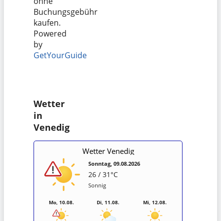
ohne
Buchungsgebühr
kaufen.
Powered
by
GetYourGuide
Wetter
in
Venedig
Wetter Venedig
Sonntag, 09.08.2026
26 / 31°C
Sonnig
Mo, 10.08.
Di, 11.08.
Mi, 12.08.