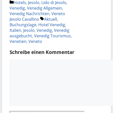
Kategorien
Hotels
,
Jesolo
,
Lido di Jesolo
,
Venedig
,
Venedig Allgemein
,
Venedig Nachrichten
,
Veneto
Schlagwörter
Jesolo Cavallino
Aktuell
,
Buchungslage
,
Hotel Venedig
,
Italien
,
Jesolo
,
Venedig
,
Venedig
ausgebucht
,
Venedig Tourismus
,
Venetien
,
Veneto
Schreibe einen Kommentar
Kommentar