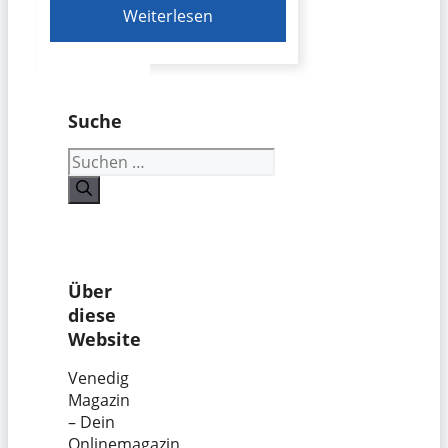
Weiterlesen
Suche
Suchen
nach:
Über
diese
Website
Venedig
Magazin
– Dein
Onlinemagazin