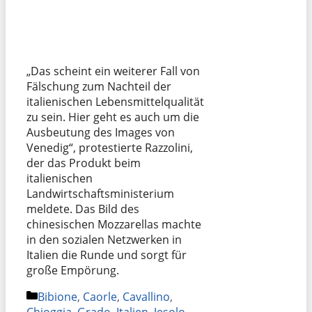
„Das scheint ein weiterer Fall von
Fälschung zum Nachteil der
italienischen Lebensmittelqualität
zu sein. Hier geht es auch um die
Ausbeutung des Images von
Venedig“, protestierte Razzolini,
der das Produkt beim
italienischen
Landwirtschaftsministerium
meldete. Das Bild des
chinesischen Mozzarellas machte
in den sozialen Netzwerken in
Italien die Runde und sorgt für
große Empörung.
Kategorien
Bibione
,
Caorle
,
Cavallino
,
Chioggia
,
Grado
,
Italien
,
Jesolo
,