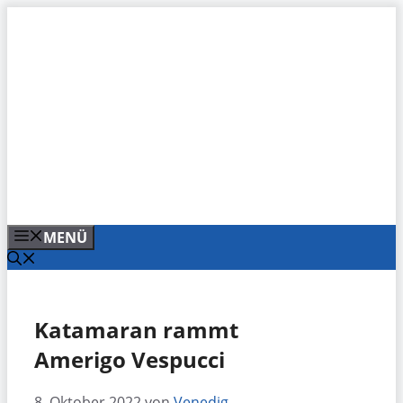
Zum
Inhalt
springen
MENÜ
Katamaran rammt
Amerigo Vespucci
8. Oktober 2022
von
Venedig