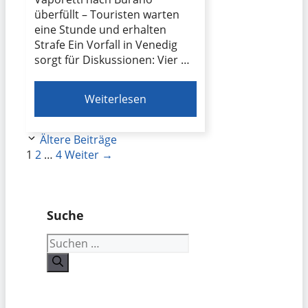
überfüllt – Touristen warten
eine Stunde und erhalten
Strafe Ein Vorfall in Venedig
sorgt für Diskussionen: Vier …
Weiterlesen
Ältere Beiträge
Seite
Seite
Seite
1
2
…
4
Weiter
→
Suche
Suchen
nach: