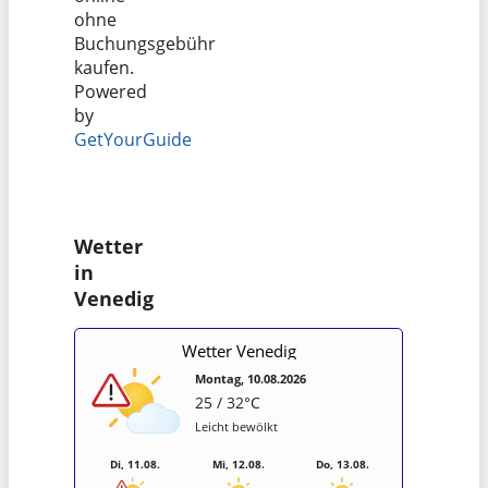
ohne
Buchungsgebühr
kaufen.
Powered
by
GetYourGuide
Wetter
in
Venedig
Wetter Venedig
Montag, 10.08.2026
25 / 32°C
Leicht bewölkt
Di, 11.08.
Mi, 12.08.
Do, 13.08.