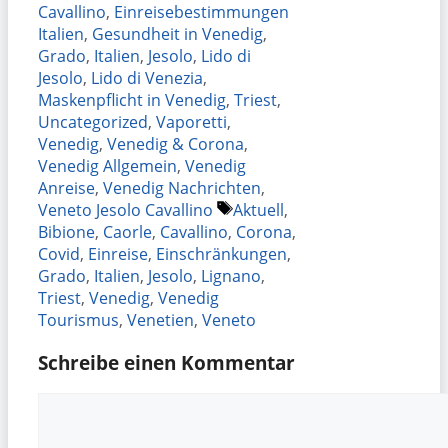
Cavallino
,
Einreisebestimmungen
Italien
,
Gesundheit in Venedig
,
Grado
,
Italien
,
Jesolo
,
Lido di
Jesolo
,
Lido di Venezia
,
Maskenpflicht in Venedig
,
Triest
,
Uncategorized
,
Vaporetti
,
Venedig
,
Venedig & Corona
,
Venedig Allgemein
,
Venedig
Anreise
,
Venedig Nachrichten
,
Schlagwörter
Veneto Jesolo Cavallino
Aktuell
,
Bibione
,
Caorle
,
Cavallino
,
Corona
,
Covid
,
Einreise
,
Einschränkungen
,
Grado
,
Italien
,
Jesolo
,
Lignano
,
Triest
,
Venedig
,
Venedig
Tourismus
,
Venetien
,
Veneto
Schreibe einen Kommentar
Kommentar