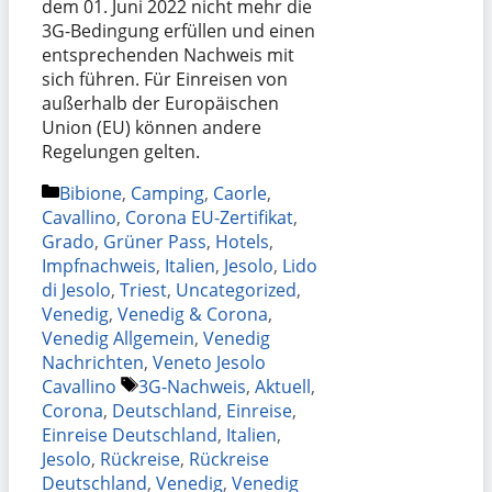
dem 01. Juni 2022 nicht mehr die
3G-Bedingung erfüllen und einen
entsprechenden Nachweis mit
sich führen. Für Einreisen von
außerhalb der Europäischen
Union (EU) können andere
Regelungen gelten.
Kategorien
Bibione
,
Camping
,
Caorle
,
Cavallino
,
Corona EU-Zertifikat
,
Grado
,
Grüner Pass
,
Hotels
,
Impfnachweis
,
Italien
,
Jesolo
,
Lido
di Jesolo
,
Triest
,
Uncategorized
,
Venedig
,
Venedig & Corona
,
Venedig Allgemein
,
Venedig
Nachrichten
,
Veneto Jesolo
Schlagwörter
Cavallino
3G-Nachweis
,
Aktuell
,
Corona
,
Deutschland
,
Einreise
,
Einreise Deutschland
,
Italien
,
Jesolo
,
Rückreise
,
Rückreise
Deutschland
,
Venedig
,
Venedig