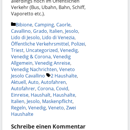
allerdings noch im Öffentlichen
Verkehr (Bus, Ubahn, Bahn, Schiff,
Vaporetto etc.).
Kategorien
Bibione
,
Camping
,
Caorle
,
Cavallino
,
Grado
,
Italien
,
Jesolo
,
Lido di Jesolo
,
Lido di Venezia
,
Öffentliche Verkehrsmittel
,
Polizei
,
Triest
,
Uncategorized
,
Venedig
,
Venedig & Corona
,
Venedig
Allgemein
,
Venedig Anreise
,
Venedig Nachrichten
,
Veneto
Schlagwörter
Jesolo Cavallino
2 Haushalte
,
Aktuell
,
Auto
,
Autofahren
,
Autofahrer
,
Corona
,
Covid
,
Einreise
,
Haushalt
,
Haushalte
,
Italien
,
Jesolo
,
Maskenpflicht
,
Regeln
,
Venedig
,
Veneto
,
Zwei
Haushalte
Schreibe einen Kommentar