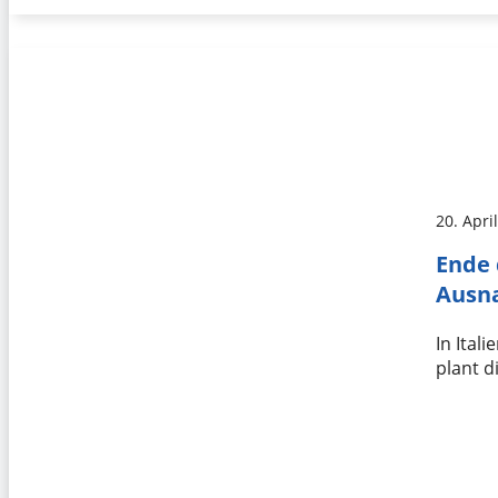
20. Apri
Ende 
Ausn
In Ital
plant d