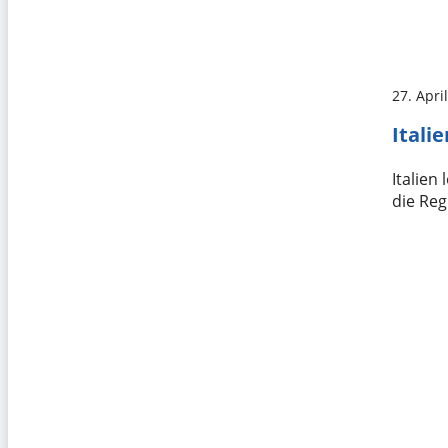
27. Apri
Itali
Italien
die Re