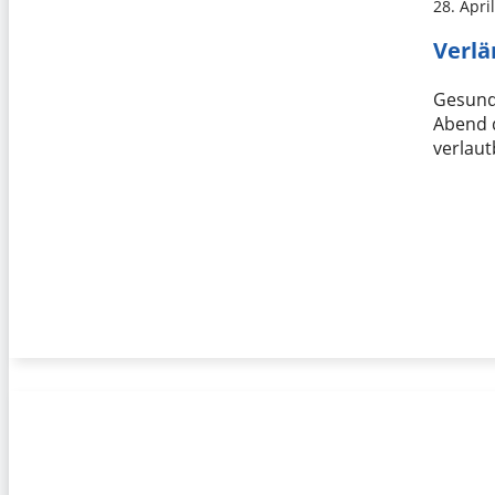
28. Apri
Verlä
Gesund
Abend d
verlaut