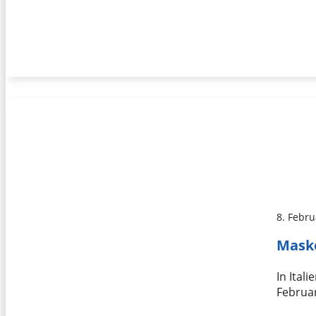
8. Febr
Maske
In Ital
Februar