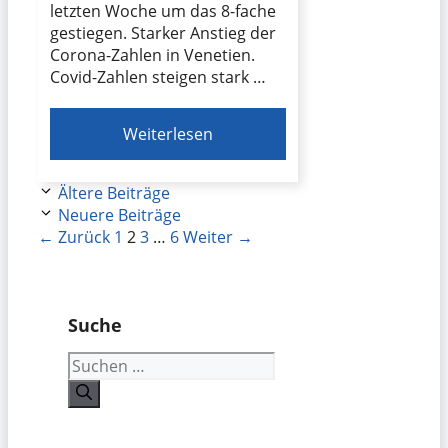
letzten Woche um das 8-fache
gestiegen. Starker Anstieg der
Corona-Zahlen in Venetien.
Covid-Zahlen steigen stark …
Weiterlesen
Ältere Beiträge
Neuere Beiträge
Seite
Seite
Seite
Seite
←
Zurück
1
2
3
…
6
Weiter
→
Suche
Suchen
nach: