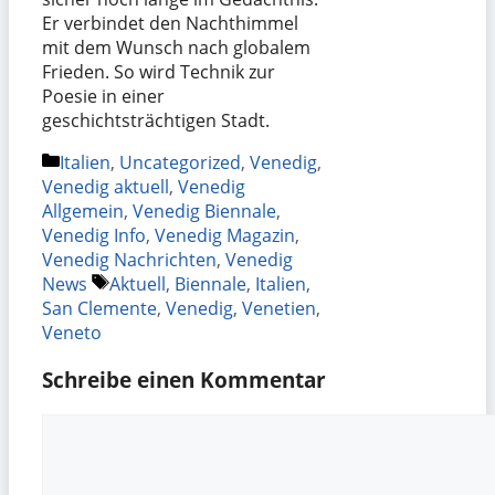
Er verbindet den Nachthimmel
mit dem Wunsch nach globalem
Frieden. So wird Technik zur
Poesie in einer
geschichtsträchtigen Stadt.
Kategorien
Italien
,
Uncategorized
,
Venedig
,
Venedig aktuell
,
Venedig
Allgemein
,
Venedig Biennale
,
Venedig Info
,
Venedig Magazin
,
Venedig Nachrichten
,
Venedig
Schlagwörter
News
Aktuell
,
Biennale
,
Italien
,
San Clemente
,
Venedig
,
Venetien
,
Veneto
Schreibe einen Kommentar
Kommentar