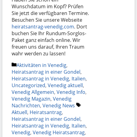
Wunschdatum im Kopf? Prüfen
Sie jetzt die verfügbaren Termine.
Besuchen Sie unsere Webseite
heiratsantrag-venedig.com
. Dort
buchen Sie Ihr Rundum-Sorglos-
Paket ganz einfach online. Wir
freuen uns darauf, Ihren Traum
wahr werden zu lassen!
Kategorien
Aktivitäten in Venedig
,
Heiratsantrag in einer Gondel
,
Heiratsantrag in Venedig
,
Italien
,
Uncategorized
,
Venedig aktuell
,
Venedig Allgemein
,
Venedig Info
,
Venedig Magazin
,
Venedig
Schlagwörter
Nachrichten
,
Venedig News
Aktuell
,
Heiratsantrag
,
Heiratsantrag in einer Gondel
,
Heiratsantrag in Venedig
,
Italien
,
Venedig
,
Venedig Heiratsantrag
,