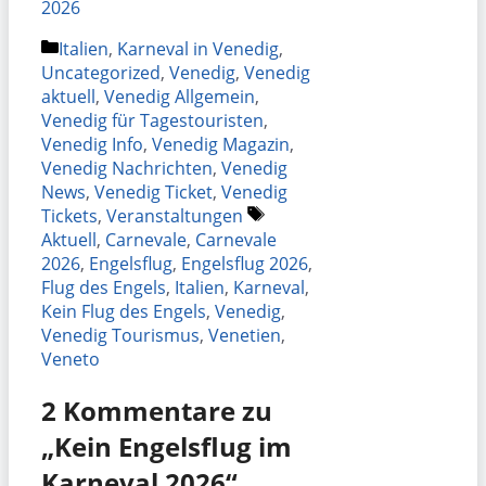
2026
Kategorien
Italien
,
Karneval in Venedig
,
Uncategorized
,
Venedig
,
Venedig
aktuell
,
Venedig Allgemein
,
Venedig für Tagestouristen
,
Venedig Info
,
Venedig Magazin
,
Venedig Nachrichten
,
Venedig
News
,
Venedig Ticket
,
Venedig
Schlagwörter
Tickets
,
Veranstaltungen
Aktuell
,
Carnevale
,
Carnevale
2026
,
Engelsflug
,
Engelsflug 2026
,
Flug des Engels
,
Italien
,
Karneval
,
Kein Flug des Engels
,
Venedig
,
Venedig Tourismus
,
Venetien
,
Veneto
2 Kommentare zu
„Kein Engelsflug im
Karneval 2026“