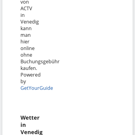
von
ACTV
in
Venedig
kann
man
hier
online
ohne
Buchungsgebühr
kaufen.
Powered
by
GetYourGuide
Wetter
in
Venedig