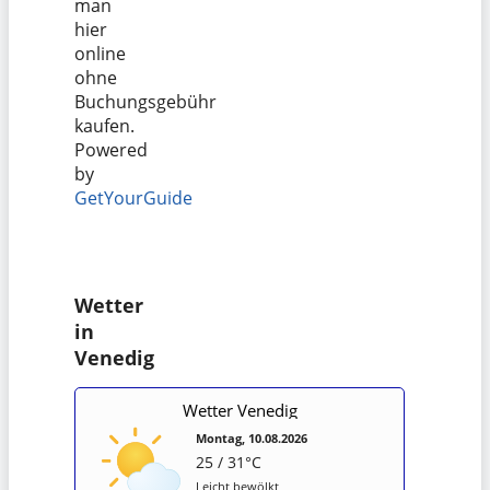
man
hier
online
ohne
Buchungsgebühr
kaufen.
Powered
by
GetYourGuide
Wetter
in
Venedig
Wetter Venedig
Montag, 10.08.2026
25 / 31°C
Leicht bewölkt