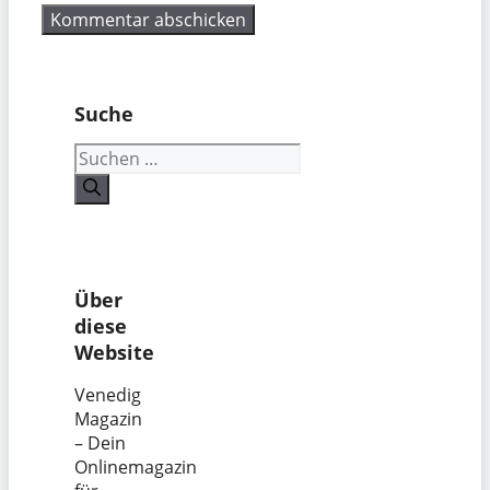
Suche
Suchen
nach:
Über
diese
Website
Venedig
Magazin
– Dein
Onlinemagazin