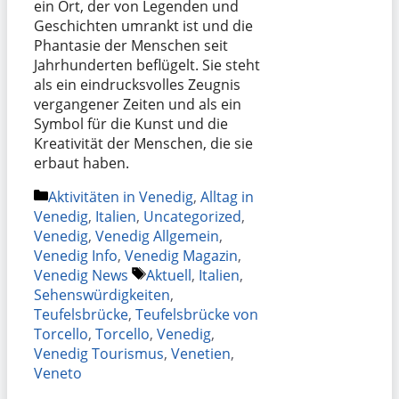
ein Ort, der von Legenden und
Geschichten umrankt ist und die
Phantasie der Menschen seit
Jahrhunderten beflügelt. Sie steht
als ein eindrucksvolles Zeugnis
vergangener Zeiten und als ein
Symbol für die Kunst und die
Kreativität der Menschen, die sie
erbaut haben.
Kategorien
Aktivitäten in Venedig
,
Alltag in
Venedig
,
Italien
,
Uncategorized
,
Venedig
,
Venedig Allgemein
,
Venedig Info
,
Venedig Magazin
,
Schlagwörter
Venedig News
Aktuell
,
Italien
,
Sehenswürdigkeiten
,
Teufelsbrücke
,
Teufelsbrücke von
Torcello
,
Torcello
,
Venedig
,
Venedig Tourismus
,
Venetien
,
Veneto