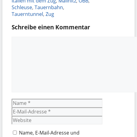
Italien mit dem Zug
,
Mallnitz
,
ÖBB
,
Schleuse
,
Tauernbahn
,
Tauerntunnel
,
Zug
Schreibe einen Kommentar
Kommentar
Name
E-
Mail-
Website
Adresse
Name, E-Mail-Adresse und