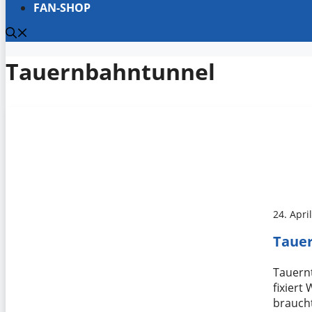
FAN-SHOP
Tauernbahntunnel
24. Apri
Tauer
Tauern
fixiert
braucht