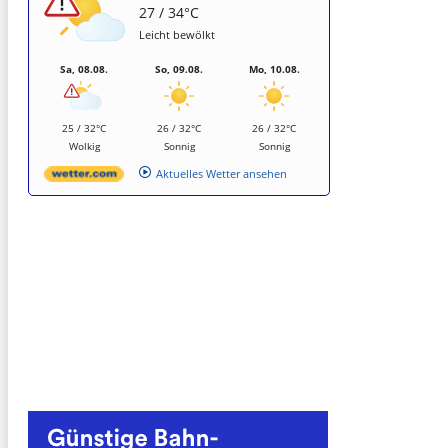
27 / 34°C
Leicht bewölkt
Sa, 08.08.
So, 09.08.
Mo, 10.08.
25 / 32°C
26 / 32°C
26 / 32°C
Wolkig
Sonnig
Sonnig
Aktuelles Wetter ansehen