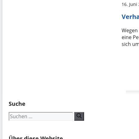
16. Juni
Verha
Wegen 
eine P
sich u
Suche
Suchen
nach:
Über diese Website