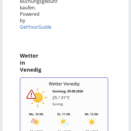
Buchungsgebühr
kaufen.
Powered
by
GetYourGuide
Wetter
in
Venedig
Wetter Venedig
Sonntag, 09.08.2026
25 / 31°C
Sonnig
Mo, 10.08.
Di, 11.08.
Mi, 12.08.