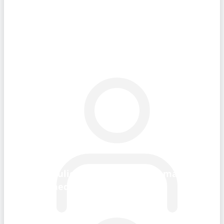
Spiegeltrick bei Venedig
Manipulierte Fahrkartenautomaten
in Venedig