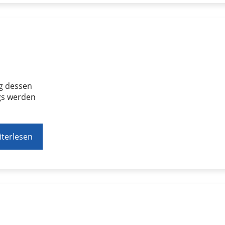
ng dessen
ngs werden
terlesen