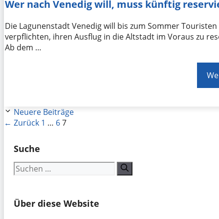
Wer nach Venedig will, muss künftig reserv
Die Lagunenstadt Venedig will bis zum Sommer Touristen
verpflichten, ihren Ausflug in die Altstadt im Voraus zu res
Ab dem …
Wei
Neuere Beiträge
Seite
Seite
Seite
←
Zurück
1
…
6
7
Suche
Suchen
nach:
Über diese Website