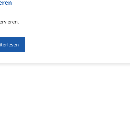
ieren
ervieren.
terlesen