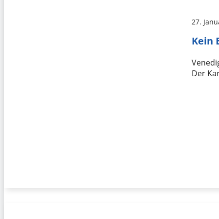
27. Janu
Kein 
Venedi
Der Kar