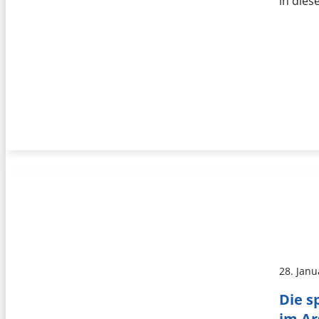
in die
28. Janu
Die s
im Ar