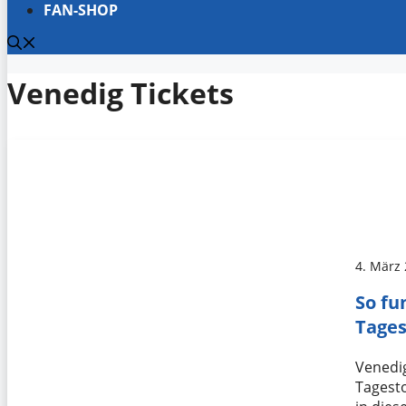
FAN-SHOP
Venedig Tickets
4. März
So fu
Tages
Venedig
Tagesto