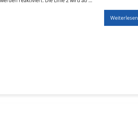
werden reaktiviert. Die Linie 2 wird ab …
Weiterlesen