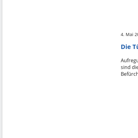
4. Mai 
Die T
Aufregu
sind di
Befürc