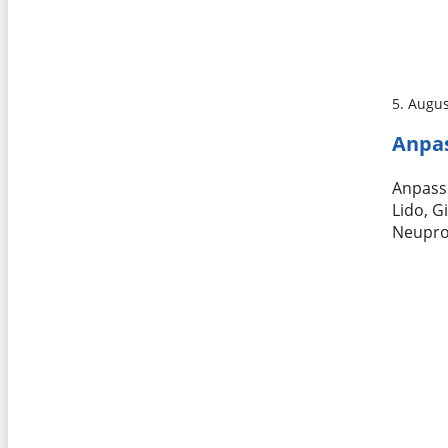
5. Augu
Anpas
Anpass
Lido, G
Neupro