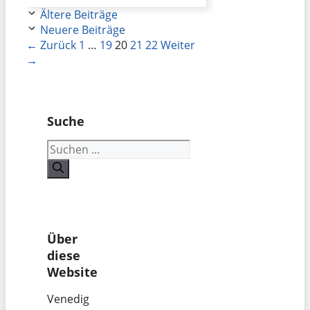
Ältere Beiträge
Neuere Beiträge
Seite
Seite
Seite
Seite
Seite
←
Zurück
1
…
19
20
21
22
Weiter
→
Suche
Suchen
nach:
Über
diese
Website
Venedig