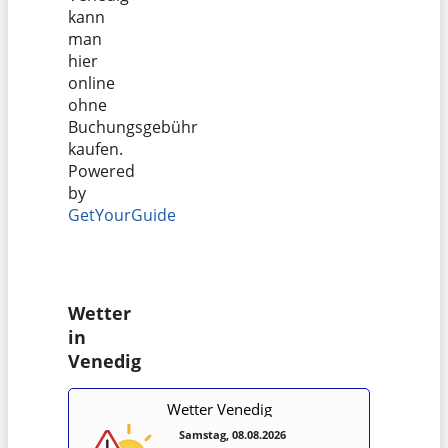
kann
man
hier
online
ohne
Buchungsgebühr
kaufen.
Powered
by
GetYourGuide
Wetter
in
Venedig
Wetter Venedig
Samstag, 08.08.2026