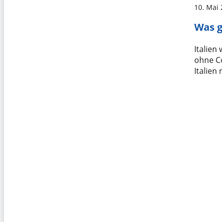
10. Mai
Was g
Italien
ohne C
Italien