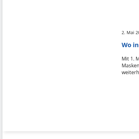
2. Mai 
Wo in
Mit 1. 
Maskenp
weiter