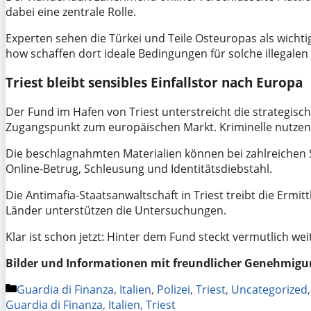
dabei eine zentrale Rolle.
Experten sehen die Türkei und Teile Osteuropas als wicht
how schaffen dort ideale Bedingungen für solche illegalen
Triest bleibt sensibles Einfallstor nach Europa
Der Fund im Hafen von Triest unterstreicht die strategisch
Zugangspunkt zum europäischen Markt. Kriminelle nutzen s
Die beschlagnahmten Materialien können bei zahlreichen
Online-Betrug, Schleusung und Identitätsdiebstahl.
Die Antimafia-Staatsanwaltschaft in Triest treibt die Erm
Länder unterstützen die Untersuchungen.
Klar ist schon jetzt: Hinter dem Fund steckt vermutlich we
Bilder und Informationen mit freundlicher Genehmigun
Kategorien
Guardia di Finanza
,
Italien
,
Polizei
,
Triest
,
Uncategorized
Guardia di Finanza
,
Italien
,
Triest