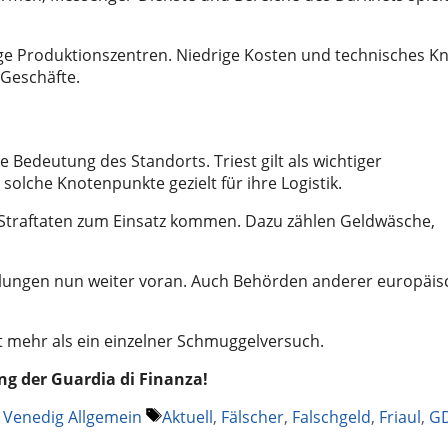
ige Produktionszentren. Niedrige Kosten und technisches K
 Geschäfte.
e Bedeutung des Standorts. Triest gilt als wichtiger
olche Knotenpunkte gezielt für ihre Logistik.
 Straftaten zum Einsatz kommen. Dazu zählen Geldwäsche,
ittlungen nun weiter voran. Auch Behörden anderer europäis
it mehr als ein einzelner Schmuggelversuch.
g der Guardia di Finanza!
Schlagwörter
,
Venedig Allgemein
Aktuell
,
Fälscher
,
Falschgeld
,
Friaul
,
G