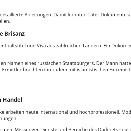
d detaillierte Anleitungen. Damit konnten Täter Dokumente 
llen.
e Brisanz
nthaltstitel und Visa aus zahlreichen Ländern. Ein Dokume
 den Namen eines russischen Staatsbürgers. Der Mann hatte
n. Ermittler brachten ihn zudem mit islamistischen Extremist
n Handel
erke arbeiten heute international und hochprofessionell. Mo
chungen.
formen, Messenger-Dienste und Bereiche des Darknets spiel