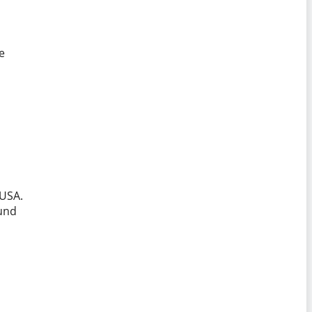
e
 USA.
 und