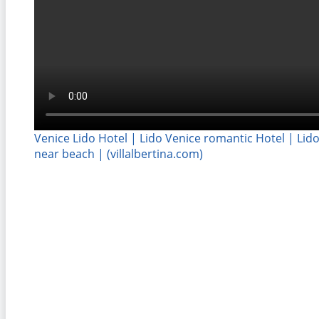
Venice Lido Hotel | Lido Venice romantic Hotel | Lido
near beach | (villalbertina.com)