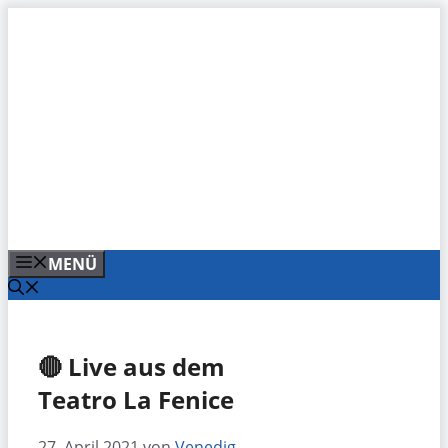
Zum
Inhalt
springen
MENÜ
🔴 Live aus dem
Teatro La Fenice
27. April 2021
von
Venedig