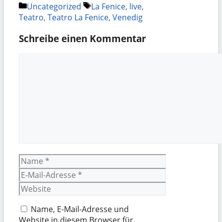
Kategorien
Schlagwörter
Uncategorized
La Fenice
,
live
,
Teatro
,
Teatro La Fenice
,
Venedig
Schreibe einen Kommentar
Kommentar
Name
E-
Mail-
Website
Adresse
Name, E-Mail-Adresse und
Website in diesem Browser für