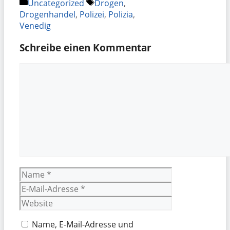
Kategorien
Schlagwörter
Uncategorized
Drogen
,
Drogenhandel
,
Polizei
,
Polizia
,
Venedig
Schreibe einen Kommentar
Kommentar
Name
E-
Mail-
Website
Adresse
Name, E-Mail-Adresse und