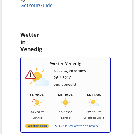
GetYourGuide
Wetter
in
Venedig
Wetter Venedig
Samstag, 08.08.2026
26 / 32°C
Leicht bewölkt
So, 09.08.
Mo, 10.08.
Di, 11.08.
26 / 32°C
26 / 33°C
27 / 34°C
Sonnig
Sonnig
Leicht bewölkt
Aktuelles Wetter ansehen