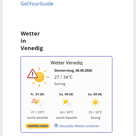
GetYourGuide
Wetter
in
Venedig
Wetter Venedig
Donnerstag, 06.08.2026
27 / 34°C
Sonnig
Fr, 07.08.
Sa, 08.08.
So, 09.08.
27 / 33°C
24 / 30°C
25 / 32°C
Leicht bewölkt
Leicht bewölkt
Sonnig
Aktuelles Wetter ansehen