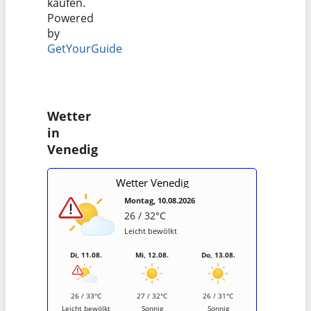
kaufen.
Powered
by
GetYourGuide
Wetter
in
Venedig
Wetter Venedig
Montag, 10.08.2026
26 / 32°C
Leicht bewölkt
Di, 11.08.
Mi, 12.08.
Do, 13.08.
26 / 33°C
27 / 32°C
26 / 31°C
Leicht bewölkt
Sonnig
Sonnig