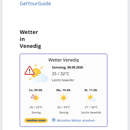
GetYourGuide
Wetter
in
Venedig
Wetter Venedig
Samstag, 08.08.2026
25 / 32°C
Leicht bewölkt
So, 09.08.
Mo, 10.08.
Di, 11.08.
26 / 32°C
26 / 33°C
27 / 34°C
Sonnig
Sonnig
Leicht bewölkt
Aktuelles Wetter ansehen