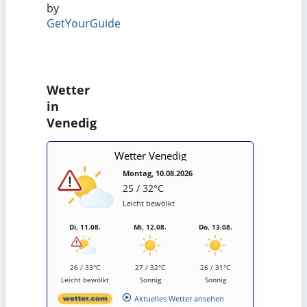
by
GetYourGuide
Wetter
in
Venedig
Wetter Venedig
Montag, 10.08.2026
25 / 32°C
Leicht bewölkt
Di, 11.08.
Mi, 12.08.
Do, 13.08.
26 / 33°C
27 / 32°C
26 / 31°C
Leicht bewölkt
Sonnig
Sonnig
Aktuelles Wetter ansehen