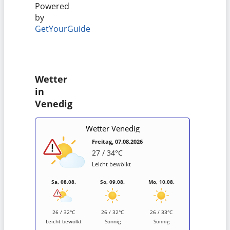
Powered
by
GetYourGuide
Wetter
in
Venedig
Wetter Venedig
Freitag, 07.08.2026
27 / 34°C
Leicht bewölkt
Sa, 08.08.
So, 09.08.
Mo, 10.08.
26 / 32°C
26 / 32°C
26 / 33°C
Leicht bewölkt
Sonnig
Sonnig