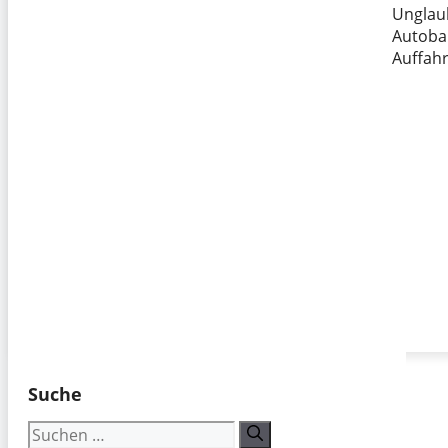
Unglaub
Autobah
Auffahr
Suche
Suchen