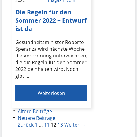
2022
magazin.com
Die Regeln für den
Sommer 2022 – Entwurf
ist da
Gesundheitsminister Roberto
Speranza wird nächste Woche
die Verordnung unterzeichnen,
die die Regeln für den Sommer
2022 beinhalten wird. Noch
gibt …
Weiterlesen
Ältere Beiträge
Neuere Beiträge
Seite
Seite
Seite
Seite
←
Zurück
1
…
11
12
13
Weiter
→