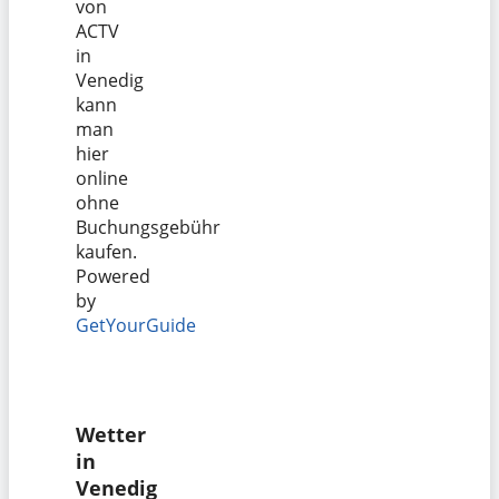
von
ACTV
in
Venedig
kann
man
hier
online
ohne
Buchungsgebühr
kaufen.
Powered
by
GetYourGuide
Wetter
in
Venedig