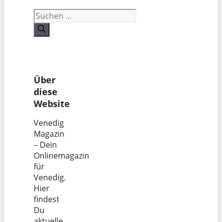
Suchen
nach:
Über
diese
Website
Venedig
Magazin
– Dein
Onlinemagazin
für
Venedig.
Hier
findest
Du
aktuelle