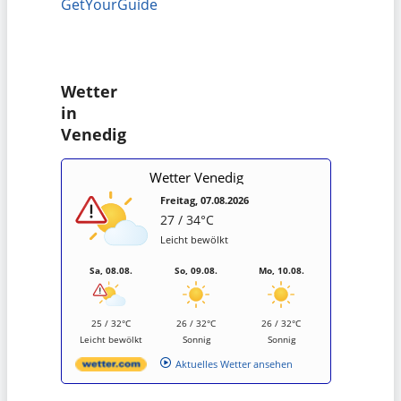
GetYourGuide
Wetter
in
Venedig
Wetter Venedig
Freitag, 07.08.2026
27 / 34°C
Leicht bewölkt
Sa, 08.08.
So, 09.08.
Mo, 10.08.
25 / 32°C
26 / 32°C
26 / 32°C
Leicht bewölkt
Sonnig
Sonnig
Aktuelles Wetter ansehen