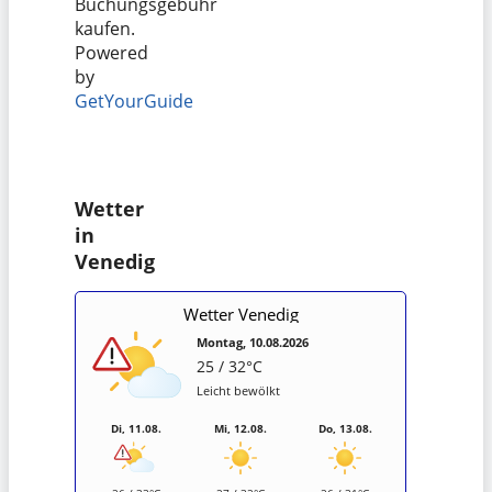
Buchungsgebühr
kaufen.
Powered
by
GetYourGuide
Wetter
in
Venedig
Wetter Venedig
Montag, 10.08.2026
25 / 32°C
Leicht bewölkt
Di, 11.08.
Mi, 12.08.
Do, 13.08.